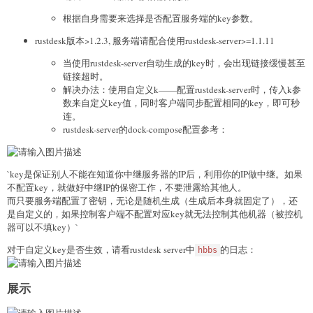
根据自身需要来选择是否配置服务端的key参数。
rustdesk版本>1.2.3, 服务端请配合使用rustdesk-server>=1.1.11
当使用rustdesk-server自动生成的key时，会出现链接缓慢甚至
链接超时。
解决办法：使用自定义k——配置rustdesk-server时，传入k参
数来自定义key值，同时客户端同步配置相同的key，即可秒
连。
rustdesk-server的dock-compose配置参考：
`key是保证别人不能在知道你中继服务器的IP后，利用你的IP做中继。如果
不配置key，就做好中继IP的保密工作，不要泄露给其他人。
而只要服务端配置了密钥，无论是随机生成（生成后本身就固定了），还
是自定义的，如果控制客户端不配置对应key就无法控制其他机器（被控机
器可以不填key）`
对于自定义key是否生效，请看rustdesk server中
的日志：
hbbs
展示