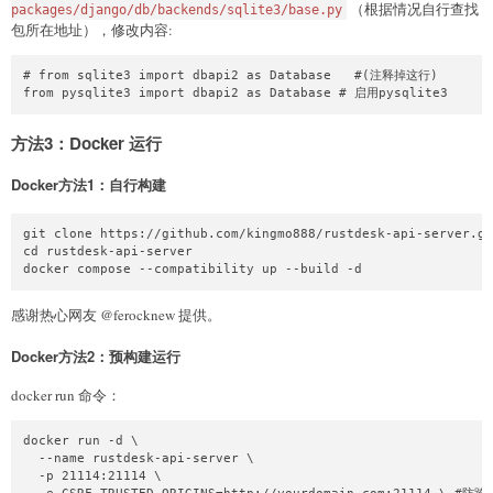
（根据情况自行查找
packages/django/db/backends/sqlite3/base.py
包所在地址），修改内容:
# from sqlite3 import dbapi2 as Database   #(注释掉这行)

from pysqlite3 import dbapi2 as Database # 启用pysqlite3
方法3：Docker 运行
Docker方法1：自行构建
git clone https://github.com/kingmo888/rustdesk-api-server.gi
cd rustdesk-api-server

docker compose --compatibility up --build -d
感谢热心网友 @ferocknew 提供。
Docker方法2：预构建运行
docker run 命令：
docker run -d \

  --name rustdesk-api-server \

  -p 21114:21114 \
