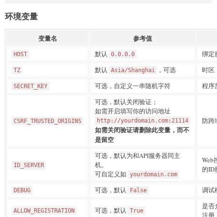
环境变量
变量名
参考值
默认
绑定
HOST
0.0.0.0
默认
，可选
时区
TZ
Asia/Shanghai
可选，自定义一串随机字符
程序
SECRET_KEY
可选，默认关闭验证；
如需开启填写你的访问地址
防跨
http://yourdomain.com:21114
CSRF_TRUSTED_ORIGINS
如需关闭验证请删除此变量，而不
是留空
可选，默认为和API服务器同主
We
机。
ID_SERVER
的I
可自定义如
yourdomain.com
可选，默认
调试
DEBUG
False
是否
可选，默认
ALLOW_REGISTRATION
True
注册