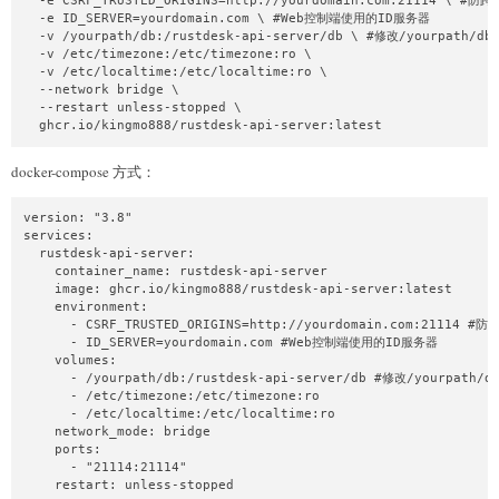
  -e CSRF_TRUSTED_ORIGINS=http://yourdomain.com:21114 \ #
  -e ID_SERVER=yourdomain.com \ #Web控制端使用的ID服务器

  -v /yourpath/db:/rustdesk-api-server/db \ #修改/yourpat
  -v /etc/timezone:/etc/timezone:ro \

  -v /etc/localtime:/etc/localtime:ro \

  --network bridge \

  --restart unless-stopped \

  ghcr.io/kingmo888/rustdesk-api-server:latest
docker-compose 方式：
version: "3.8"

services:

  rustdesk-api-server:

    container_name: rustdesk-api-server

    image: ghcr.io/kingmo888/rustdesk-api-server:latest

    environment:

      - CSRF_TRUSTED_ORIGINS=http://yourdomain.com:21114 
      - ID_SERVER=yourdomain.com #Web控制端使用的ID服务器

    volumes:

      - /yourpath/db:/rustdesk-api-server/db #修改/yourpa
      - /etc/timezone:/etc/timezone:ro

      - /etc/localtime:/etc/localtime:ro

    network_mode: bridge

    ports:

      - "21114:21114"

    restart: unless-stopped