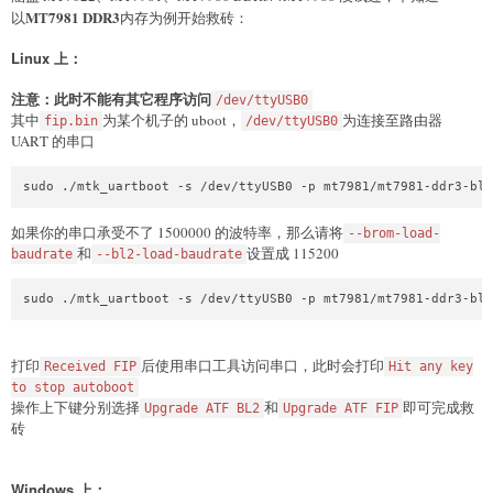
MT7981 DDR3
以
内存为例开始救砖：
Linux 上：
注意：此时不能有其它程序访问
/dev/ttyUSB0
其中
为某个机子的 uboot，
为连接至路由器
fip.bin
/dev/ttyUSB0
UART 的串口
如果你的串口承受不了 1500000 的波特率，那么请将
--brom-load-
和
设置成 115200
baudrate
--bl2-load-baudrate
打印
后使用串口工具访问串口，此时会打印
Received FIP
Hit any key
to stop autoboot
操作上下键分别选择
和
即可完成救
Upgrade ATF BL2
Upgrade ATF FIP
砖
Windows 上：