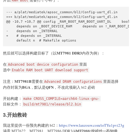
开启
需要打个小补丁：
RAM Boot
--- a/plat/mediatek/apsoc_common/bl2/Config-uart_dl.in

+++ b/plat/mediatek/apsoc_common/bl2/Config-uart_dl.in

@@ -10,7 +10,7 @@ config _RAM_BOOT_RAM_BOOT_UART_DL     bool 
     depends on _BOOT_DEVICE_RAM     depends on !_RAM_BOOT_DE
-    depends on _INTERNAL

+    # depends on _INTERNAL

     default n  # Makefile options
MT7981 DDR3
然后就可以选择构建目标了（以
内存为例）：
在
里面
Advanced boot device configuration
选中
Enable RAM boot UART download support
MT7981B
注意：
需要在
里面选择
Advanced DRAM configurations
BGA
QFN
内存封装为
，默认是
，不改此项刷入 bl2 必砖
开始构建：
make CROSS_COMPILE=aarch64-linux-gnu-
目标文件：
build/mt7981/release/bl2.bin
3.开始救砖
我这里提供一份预先构建的 bl2：
https://www.lanzouw.com/ioTYu1pvi23g
涵盖 MT7622、MT7981、MT7986 DDR3/4
MT7988 没试过，不知道