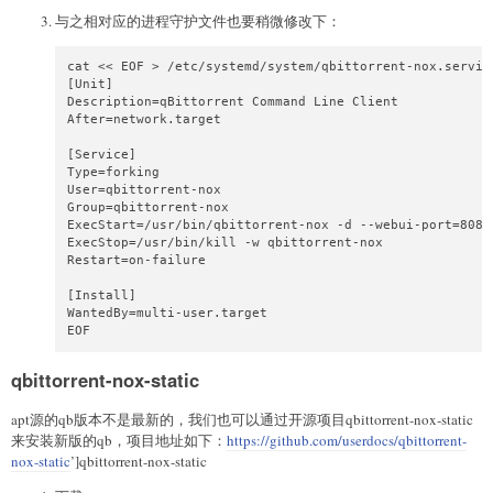
与之相对应的进程守护文件也要稍微修改下：
cat << EOF > /etc/systemd/system/qbittorrent-nox.service
[Unit]

Description=qBittorrent Command Line Client

After=network.target

[Service]

Type=forking

User=qbittorrent-nox 

Group=qbittorrent-nox

ExecStart=/usr/bin/qbittorrent-nox -d --webui-port=8080

ExecStop=/usr/bin/kill -w qbittorrent-nox

Restart=on-failure

[Install]

WantedBy=multi-user.target

EOF
qbittorrent-nox-static
apt源的qb版本不是最新的，我们也可以通过开源项目qbittorrent-nox-static
来安装新版的qb，项目地址如下：
https://github.com/userdocs/qbittorrent-
nox-static
’]qbittorrent-nox-static