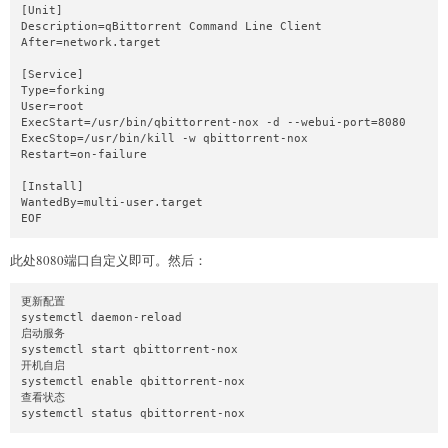
[Unit]

Description=qBittorrent Command Line Client

After=network.target

[Service]

Type=forking

User=root

ExecStart=/usr/bin/qbittorrent-nox -d --webui-port=8080

ExecStop=/usr/bin/kill -w qbittorrent-nox

Restart=on-failure

[Install]

WantedBy=multi-user.target

EOF
此处8080端口自定义即可。然后：
更新配置

systemctl daemon-reload

启动服务

systemctl start qbittorrent-nox

开机自启

systemctl enable qbittorrent-nox

查看状态

systemctl status qbittorrent-nox