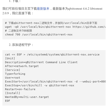
下载：
我们可前往项目主页下载
最新版本
，最新版本为qbittorrent 4.6.2 libtorrent
2.0.9，我们直接下载：
# 下载qbittorrent-nox二进制文件，并放到/usr/local/bin目录下面

wget -qO /usr/local/bin/qbittorrent-nox https://github.com/us
# 二进制文件700权限

chmod 700 /usr/local/bin/qbittorrent-nox
添加进程守护：
cat << EOF > /etc/systemd/system/qbittorrent-nox.service

[Unit]

Description=qBittorrent Command Line Client

After=network.target

[Service]

Type=forking

User=root

ExecStart=/usr/local/bin/qbittorrent-nox -d --webui-port=8080

ExecStop=/usr/bin/kill -w qbittorrent-nox

Restart=on-failure

[Install]

WantedBy=multi-user.target

EOF