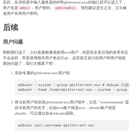
至此，在浏览器中输入服务器的IP和qbittorrent-nox的端口就可以进入了，
用户名是
，用户密码：
。强烈建议进去之后，立马修
admin
adminadmin
改用户名和用户密码。
后续
用户问题
刚刚我们说了，小白直接粗暴地使用root用户，但是安全意识强的老哥肯定
不会这样，而是使用相关用户来运行qb，这里就又设计的用户和用户组权
限的问题了，我们大概看下吧：
添加专属的qbittorrent-nox用户组
adduser --system --group qbittorrent-nox # Debian 11及旧
adduser --home /home/qbittorrent-nox --system --group 
将当前用户添加进qbittorrent-nox用户组中，注意: “your-username”是
你当前用户的名字，比如root账户就是root，ubuntu账户就是
ubuntu，可以通过命令whoami获取。
adduser your-username qbittorrent-nox