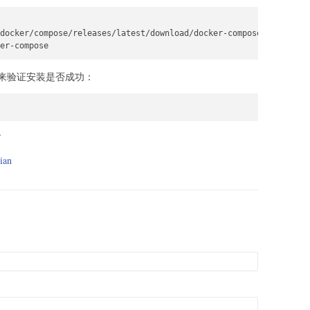
docker/compose/releases/latest/download/docker-compose-$(uname -
er-compose
来验证安装是否成功：
了
ian