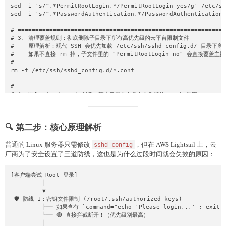
sed -i 's/^.*PermitRootLogin.*/PermitRootLogin yes/g' /etc/ss
sed -i 's/^.*PasswordAuthentication.*/PasswordAuthentication 
# ===========================================================
# 3. 清理覆盖规则：彻底删除子目录下所有高优先级的云平台限制文件

#    原理解析：现代 SSH 会优先加载 /etc/ssh/sshd_config.d/ 目录下所
#    如果不直接 rm 掉，子文件里的 "PermitRootLogin no" 会直接覆盖主配
# ===========================================================
rm -f /etc/ssh/sshd_config.d/*.conf

# ===========================================================
# 4. 固化 cloud-init 配置：禁止云平台在后台自动还原 root 锁定

# ===========================================================
if [ -f /etc/cloud/cloud.cfg ]; then

    # 解锁 cloud-init 对 root 账户的封锁

🔍 第二步：核心原理解析
    sed -i 's/disable_root: true/disable_root: false/g' /etc/
    sed -i 's/disable_root: 1/disable_root: 0/g' /etc/cloud/c
    # 防止 cloud-init 在系统重启或遭遇宿主机迁移时自动抹除你的 SSH 密钥

普通的 Linux 服务器只需修改
，但在 AWS Lightsail 上，云
sshd_config
    sed -i 's/ssh_deletekeys: true/ssh_deletekeys: false/g' /
厂商为了安全设置了三道防线，这也是为什么过段时间就会失效的原因：
fi

[客户端尝试 Root 登录]

# ===========================================================
         │

# 5. 强制刷新：清理 cloud-init 历史缓存，重启 SSH 服务使配置立刻生效

         ▼

# ===========================================================
 🛡️ 防线 1：密钥文件限制 (/root/.ssh/authorized_keys)

cloud-init clean 2>/dev/null

         ├── 如果含有 `command="echo 'Please login...' ; exit 1
systemctl restart sshd || systemctl restart ssh

         └── 🔴 直接拦截断开！（优先级别最高）

         │

# ===========================================================