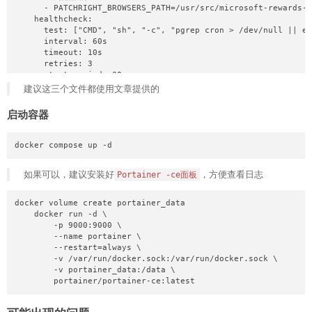
      - PATCHRIGHT_BROWSERS_PATH=/usr/src/microsoft-rewards-s
            "url": ""

    healthcheck:

        },

      test: ["CMD", "sh", "-c", "pgrep cron > /dev/null || ex
        "ntfy": {

      interval: 60s

            "enabled": false,

      timeout: 10s

            "url": "",

      retries: 3

            "topic": "",

      start_period: 30s

            "token": "",

    security_opt:

建议这三个文件都使用文章提供的
            "title": "Microsoft-Rewards-Script",

      - no-new-privileges:true
            "tags": ["bot", "notify"],

            "priority": 3

启动容器
        },

        "webhookLogFilter": {

            "enabled": false,

docker compose up -d
            "mode": "whitelist",

            "levels": ["error"],

如果可以，建议安装好
，方便查看日志
Portainer -ce面板
            "keywords": ["starting account", "select number",
            "regexPatterns": []

        }

docker volume create portainer_data

    }

    docker run -d \

}
        -p 9000:9000 \

        --name portainer \

        --restart=always \

        -v /var/run/docker.sock:/var/run/docker.sock \

        -v portainer_data:/data \

        portainer/portainer-ce:latest