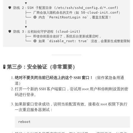
         ▼

# 6. 设置并激活你的 Root 密码

 🛡️ 防线 2：SSH 子配置目录 (/etc/ssh/sshd_config.d/*.conf)

#    ⚠️ 提示：请将下面的 "你的新密码" 替换为你实际想设置的密码

         ├── 厂商会放入随机命名的文件（如 50-cloud-init.conf）

# ===========================================================
         └── 🔴 内含 `PermitRootLogin no`，覆盖主配置！

echo "root:你的新密码" | chpasswd
         │

         ▼

 🛡️ 防线 3：云初始化守护进程 (cloud-init)

         ├── 即使你前面全改好了，系统后台更新或重启时，

         └── 🔴 如果 `disable_root: true` 没改，会重新生成整套限制
🧪 第三步：安全验证（非常重要）
绝对不要关闭当前已经连上的这个 SSH 窗口！
（留作紧急备用通
道）
打开一个新的 SSH 客户端窗口，尝试用 root 用户和你刚刚设置的密
码进行登录。
如果新窗口登录成功，说明当前配置有效。接着在 root 权限下执行
一次重启服务器测试：
reboot