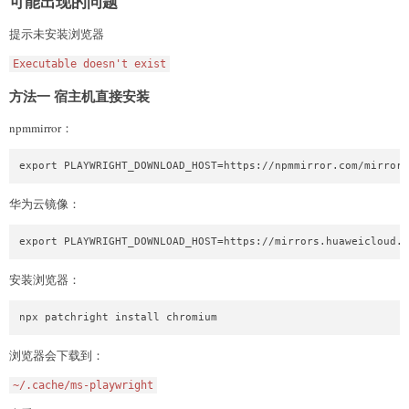
可能出现的问题
提示未安装浏览器
Executable doesn't exist
方法一 宿主机直接安装
npmmirror：
export PLAYWRIGHT_DOWNLOAD_HOST=https://npmmirror.com/mirrors
华为云镜像：
export PLAYWRIGHT_DOWNLOAD_HOST=https://mirrors.huaweicloud.c
安装浏览器：
npx patchright install chromium
浏览器会下载到：
~/.cache/ms-playwright