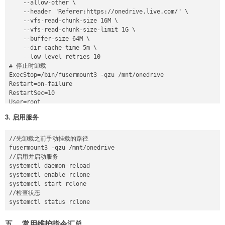
    --allow-other \

    --header "Referer:https://onedrive.live.com/" \

    --vfs-read-chunk-size 16M \

    --vfs-read-chunk-size-limit 1G \

    --buffer-size 64M \

    --dir-cache-time 5m \

    --low-level-retries 10

# 停止时卸载

ExecStop=/bin/fusermount3 -qzu /mnt/onedrive

Restart=on-failure

RestartSec=10

User=root

3. 启用服务
[Install]

//先卸载之前手动挂载的路径

fusermount3 -qzu /mnt/onedrive

//启用并启动服务

systemctl daemon-reload

systemctl enable rclone

systemctl start rclone

//检查状态

五、 常用维护指令汇总