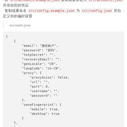
src/accounts.example.json
src/accounts.json
并添加您的凭证
· 复制或重命名
为
并自
src/config.example.json
src/config.json
定义你的偏好设置
accounts.json
[

    {

        "email": "微软账户",

        "password": "密码",

        "totpSecret": "",

        "recoveryEmail": "",

        "geoLocale": "CN",

        "langCode": "zh-CN",

        "proxy": {

            "proxyAxios": false,

            "url": "",

            "port": 0,

            "username": "",

            "password": ""

        },

        "saveFingerprint": {

            "mobile": true,

            "desktop": true

        }

    },
