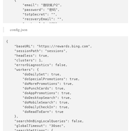
    {

        "email": "微软账户2",

        "password": "密码",

        "totpSecret": "",

        "recoveryEmail": "",

        "geoLocale": "CN",

        "langCode": "zh-CN",

config.json
        "proxy": {

            "proxyAxios": false,

{

            "url": "",

    "baseURL": "https://rewards.bing.com",

            "port": 0,

    "sessionPath": "sessions",

            "username": "",

    "headless": true,

            "password": ""

    "clusters": 1,

        },

    "errorDiagnostics": false,

        "saveFingerprint": {

    "workers": {

            "mobile": true,

        "doDailySet": true,

            "desktop": true

        "doSpecialPromotions": true,

        }

        "doMorePromotions": true,

    }

        "doPunchCards": true,

]
        "doAppPromotions": true,

        "doDesktopSearch": true,

        "doMobileSearch": true,

        "doDailyCheckIn": true,

        "doReadToEarn": true

    },

    "searchOnBingLocalQueries": false,

    "globalTimeout": "30sec",

    "searchSettings": {
