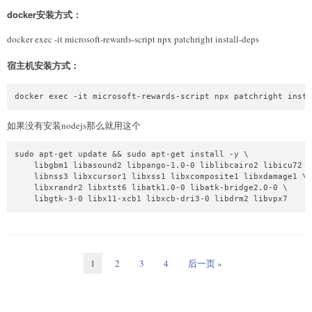
docker安装方式：
docker exec -it microsoft-rewards-script npx patchright install-deps
宿主机安装方式：
docker exec -it microsoft-rewards-script npx patchright insta
如果没有安装nodejs那么就用这个
sudo apt-get update && sudo apt-get install -y \

    libgbm1 libasound2 libpango-1.0-0 liblibcairo2 libicu72 \

    libnss3 libxcursor1 libxss1 libxcomposite1 libxdamage1 \

    libxrandr2 libxtst6 libatk1.0-0 libatk-bridge2.0-0 \

    libgtk-3-0 libx11-xcb1 libxcb-dri3-0 libdrm2 libvpx7
1
2
3
4
后一页 »