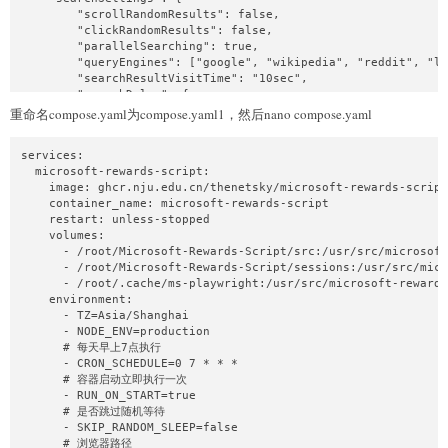
        "scrollRandomResults": false,

        "clickRandomResults": false,

        "parallelSearching": true,

        "queryEngines": ["google", "wikipedia", "reddit", "lo
        "searchResultVisitTime": "10sec",

        "searchDelay": {

            "min": "30sec",

重命名compose.yaml为compose.yaml1，然后nano compose.yaml
            "max": "1min"

        },

services:

        "readDelay": {

  microsoft-rewards-script:

            "min": "30sec",

    image: ghcr.nju.edu.cn/thenetsky/microsoft-rewards-script
            "max": "1min"

    container_name: microsoft-rewards-script

        }

    restart: unless-stopped

    },

    volumes:

    "debugLogs": false,

      - /root/Microsoft-Rewards-Script/src:/usr/src/microsoft
    "consoleLogFilter": {

      - /root/Microsoft-Rewards-Script/sessions:/usr/src/micr
        "enabled": false,

      - /root/.cache/ms-playwright:/usr/src/microsoft-rewards
        "mode": "whitelist",

    environment:

        "levels": ["error", "warn"],

      - TZ=Asia/Shanghai

        "keywords": ["starting account"],

      - NODE_ENV=production

        "regexPatterns": []

      # 每天早上7点执行

    },

      - CRON_SCHEDULE=0 7 * * *

    "proxy": {

      # 容器启动立即执行一次

        "queryEngine": true

      - RUN_ON_START=true

    },

      # 是否跳过随机等待

    "webhook": {

      - SKIP_RANDOM_SLEEP=false

        "discord": {

      # 浏览器路径

            "enabled": false,
